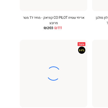
לימרי פישבון SPC PURE אלון מולבן
אריחי שטיח CO PILOT קוניאק - מחיר ל1 מטר
מרובע
₪203
₪111
Sale
84%