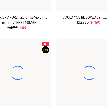
COULD YOU BE LOVE
פרקט פו
₪2380
₪1190
REHB5408ABN/ מחיר מוזל
₪274
₪89
Sale
73%