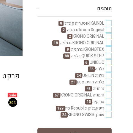
מותגים
KAINDL אוסטריה קינדל
8
krono 0riginal גרמניה
2
KRONO ORIGINAL
2
KRONO ORIGINAL גרמניה
18
KRONOTEX גרמניה
9
QUICK STEP בלגיה
88
UNICLIC
6
בלגיה
36
פרקט ל
בלגיה UNILIN
24
בלגיה קוויק סטפ
21
גרמניה
43
גרמניה KRONO ORIGINAL
Sale
67
טורקיה
13
30%
ריפאבליק Republic סין
129
שוויץ KRONO SWISS
24