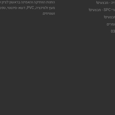
החנות הוותיקה והאמינה בראשון לציון 
ה - מבצעים!
מעץ ולמינציה, PVC, דשא-סינטטי, ט
צעים!
ושטיחים.
בצעים!
מרים
03