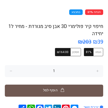
הנחה 81%
במבצע
חיפוי קיר פולימרי 3D אבן סיב מגורדת - מחיר ל1
יחידה
₪203
₪39
הנחה
81%
חסכון
₪164.00
הוסף לסל
Messenger
Pinterest
LinkedIn
Twitter
Facebook
שתף
WhatsApp
יצירת קשר