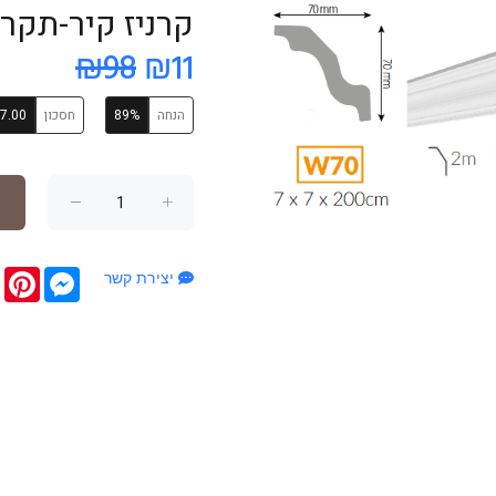
קרניז קיר-תקרה קלא
₪98
₪11
הנחה
89%
חסכון
7.00
terest
Messenger
יצירת קשר